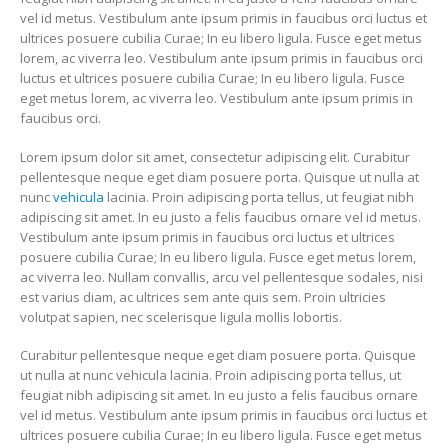
vel id metus. Vestibulum ante ipsum primis in faucibus orci luctus et
ultrices posuere cubilia Curae; In eu libero ligula. Fusce eget metus
lorem, ac viverra leo. Vestibulum ante ipsum primis in faucibus orci
luctus et ultrices posuere cubilia Curae; In eu libero ligula. Fusce
eget metus lorem, ac viverra leo. Vestibulum ante ipsum primis in
faucibus orci.
Lorem ipsum dolor sit amet, consectetur adipiscing elit. Curabitur
pellentesque neque eget diam posuere porta. Quisque ut nulla at
nunc
vehicula
lacinia. Proin adipiscing porta tellus, ut feugiat nibh
adipiscing sit amet. In eu justo a felis faucibus ornare vel id metus.
Vestibulum ante ipsum primis in faucibus orci luctus et ultrices
posuere cubilia Curae; In eu libero ligula. Fusce eget metus lorem,
ac viverra leo. Nullam convallis, arcu vel pellentesque sodales, nisi
est varius diam, ac ultrices sem ante quis sem. Proin ultricies
volutpat sapien, nec scelerisque ligula mollis lobortis.
Curabitur pellentesque neque eget diam posuere porta. Quisque
ut nulla at nunc vehicula lacinia. Proin adipiscing porta tellus, ut
feugiat nibh adipiscing sit amet. In eu justo a felis faucibus ornare
vel id metus. Vestibulum ante ipsum primis in faucibus orci luctus et
ultrices posuere cubilia Curae; In eu libero ligula. Fusce eget metus