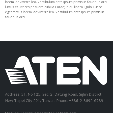
lorem, ac viverra leo. Vestibulum ante ipsum primis in faucibus orci
luctus et ultrices posuere cubilia Curae; In eu libero ligula. Fusce
eget metus lorem, ac viverra leo. Vestibulum ante ipsum primis in
faucibus orci.
Address: 3F, No.125, Sec. 2, Datung Road, Sijhih District,
New Taipei City 221, Taiwan. Phone: +886-2-8692-6789
Hotline / Email:
sales@atenvietnam.com