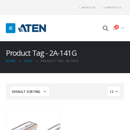
ABOUT US
CONTACT US
0
Product Tag - 2A-141G
HOME
SHOP
PRODUCT TAG -
2A-141G