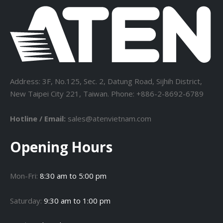
Address: 3F, No.125, Sec. 2, Datung Road, Sijhih District,
New Taipei City 221, Taiwan. Phone: +886-2-8692-6789
Hotline / Email:
sales@atenvietnam.com
Opening Hours
Mon-Fri:
8:30 am to 5:00 pm
Saturday:
9:30 am to 1:00 pm