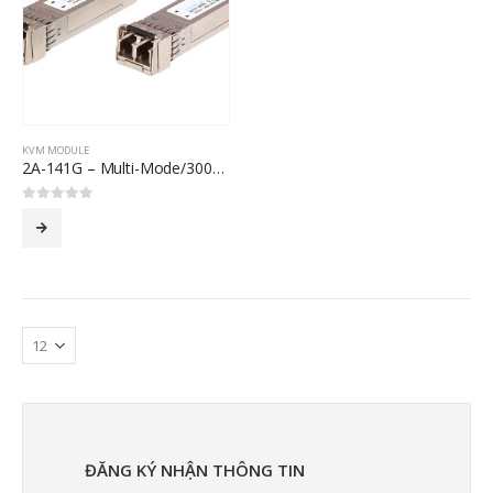
KVM MODULE
2A-141G – Multi-Mode/300M Fiber SFP+ Module
0
out of 5
ĐĂNG KÝ NHẬN THÔNG TIN