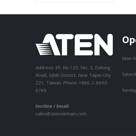
Op
Mon-Fr
Address: 3F, No.125, Sec. 2, Datung
Saturd
Road, Sijhih District, New Taipei City
221, Taiwan. Phone: +886-2-8692-
Sunda
6789
Hotline / Email:
sales@atenvietnam.com