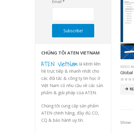
Email
*
CHÚNG TÔI ATEN VIETNAM
ATEN VietNam
là kênh liên
VIDEO M
hệ trực tiếp & nhanh nhất cho
các đối tác & công ty tin học ở
0
out of
Việt Nam có nhu cầu về các sản
R
phẩm & giải pháp của ATEN.
Chúng tôi cung cấp sản phẩm
ATEN chính hãng, đầy đủ CO,
CQ & bảo hành uy tín.
Show: