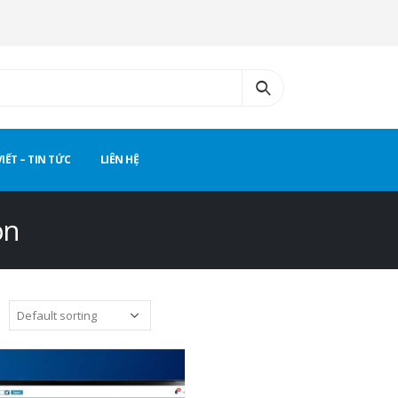
VIẾT – TIN TỨC
LIÊN HỆ
on