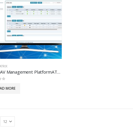
ATRIX
Global AV Management PlatformATEN Unizon
 5
EAD MORE