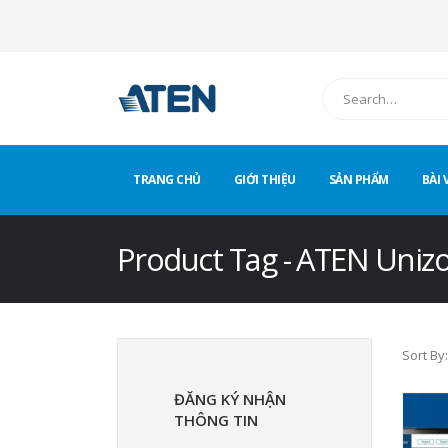
TRANG CHỦ
GIỚI THIỆU
SẢN PHẨM
BÀI 
Product Tag - ATEN Uniz
Sort By:
ĐĂNG KÝ NHẬN
THÔNG TIN