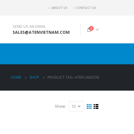
ABOUT US
CONTACT US
SEND US AN EMAIL
0
SALES@ATENVIETNAM.COM
HOME
SHOP
PRODUCT TAG -
ATEN UNIZON
Show: