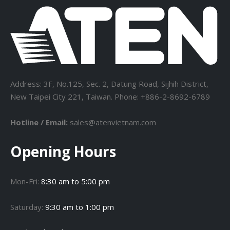
Address: 3F, No.125, Sec. 2, Datung Road, Sijhih District,
New Taipei City 221, Taiwan. Phone: +886-2-8692-6789
Hotline / Email:
sales@atenvietnam.com
Opening Hours
Mon-Fri:
8:30 am to 5:00 pm
Saturday:
9:30 am to 1:00 pm