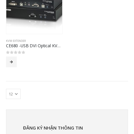
KVM EXTENDER
CE680 -USB DVI Optical KVM Extender (1920 x 1200@600m)
0
out of 5
ĐĂNG KÝ NHẬN THÔNG TIN