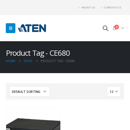
ABOUT US
CONTACT US
0
Product Tag - CE680
HOME
SHOP
PRODUCT TAG -
CE680