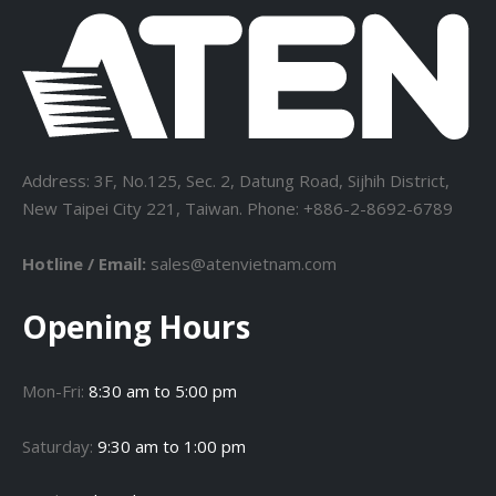
Address: 3F, No.125, Sec. 2, Datung Road, Sijhih District,
New Taipei City 221, Taiwan. Phone: +886-2-8692-6789
Hotline / Email:
sales@atenvietnam.com
Opening Hours
Mon-Fri:
8:30 am to 5:00 pm
Saturday:
9:30 am to 1:00 pm