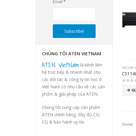
Email
*
CHÚNG TÔI ATEN VIETNAM
ATEN VietNam
là kênh liên
SECURE 
hệ trực tiếp & nhanh nhất cho
các đối tác & công ty tin học ở
0
out of
Việt Nam có nhu cầu về các sản
R
phẩm & giải pháp của ATEN.
Chúng tôi cung cấp sản phẩm
ATEN chính hãng, đầy đủ CO,
CQ & bảo hành uy tín.
Show: