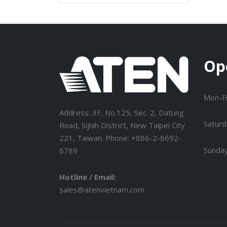
Op
Mon-Fr
Address: 3F, No.125, Sec. 2, Datung
Saturd
Road, Sijhih District, New Taipei City
221, Taiwan. Phone: +886-2-8692-
Sunda
6789
Hotline / Email:
sales@atenvietnam.com