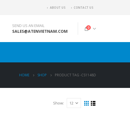
ABOUT US
CONTACT US
SEND US AN EMAIL
0
SALES@ATENVIETNAM.COM
HOME
SHOP
PRODUCT TAG -
CS1148D
Show: