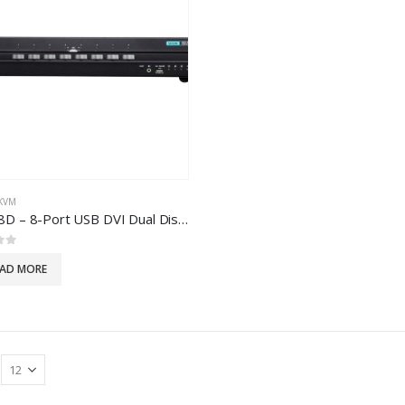
KVM
CS1148D – 8-Port USB DVI Dual Display Secure KVM Switch (PSS PP v3.0 Compliant)
 5
EAD MORE