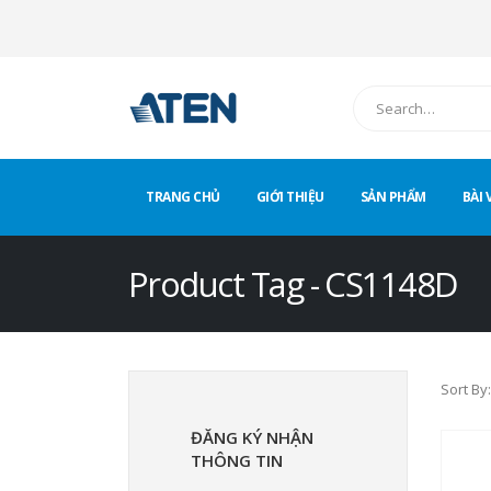
TRANG CHỦ
GIỚI THIỆU
SẢN PHẨM
BÀI 
Product Tag - CS1148D
Sort By:
ĐĂNG KÝ NHẬN
THÔNG TIN