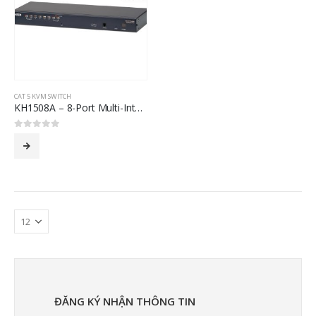
CAT 5 KVM SWITCH
KH1508A – 8-Port Multi-Interface (DisplayPort, HDMI, DVI, VGA) Cat 5 KVM Switch
0
out of 5
ĐĂNG KÝ NHẬN THÔNG TIN