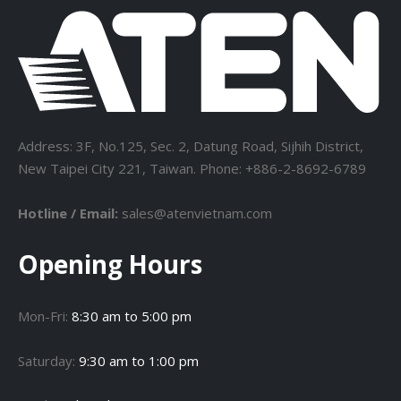
Address: 3F, No.125, Sec. 2, Datung Road, Sijhih District,
New Taipei City 221, Taiwan. Phone: +886-2-8692-6789
Hotline / Email:
sales@atenvietnam.com
Opening Hours
Mon-Fri:
8:30 am to 5:00 pm
Saturday:
9:30 am to 1:00 pm