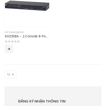
CAT 5 KVM SWITCH
KH2508A – 2-Console 8-Port Multi-Interface (DisplayPort, HDMI, DVI, VGA) Cat 5 KVM Switch
0
out of 5
ĐĂNG KÝ NHẬN THÔNG TIN