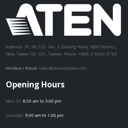
Address: 3F, No.125, Sec. 2, Datung Road, Sijhih District,
New Taipei City 221, Taiwan. Phone: +886-2-8692-6789
Hotline / Email:
sales@atenvietnam.com
Opening Hours
Mon-Fri:
8:30 am to 5:00 pm
Saturday:
9:30 am to 1:00 pm