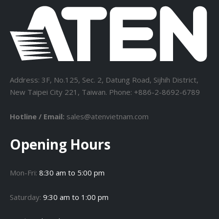
Address: 3F, No.125, Sec. 2, Datung Road, Sijhih District,
New Taipei City 221, Taiwan. Phone: +886-2-8692-6789
Hotline / Email:
sales@atenvietnam.com
Opening Hours
Mon-Fri:
8:30 am to 5:00 pm
Saturday:
9:30 am to 1:00 pm