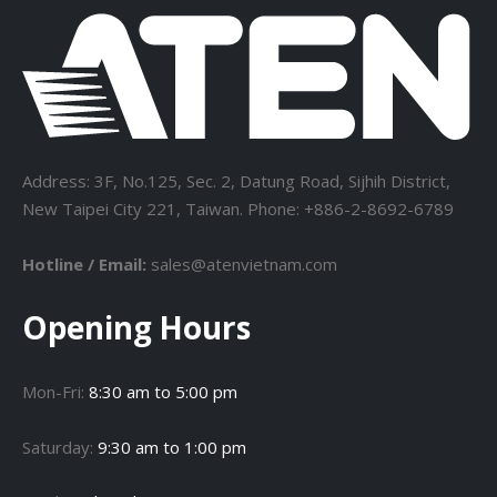
Address: 3F, No.125, Sec. 2, Datung Road, Sijhih District,
New Taipei City 221, Taiwan. Phone: +886-2-8692-6789
Hotline / Email:
sales@atenvietnam.com
Opening Hours
Mon-Fri:
8:30 am to 5:00 pm
Saturday:
9:30 am to 1:00 pm