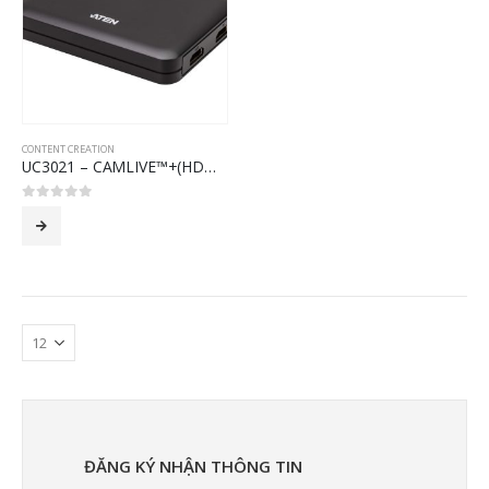
CONTENT CREATION
UC3021 – CAMLIVE™+(HDMI to USB-C UVC Video Capture with PD3.0 Power Pass-Through)
0
out of 5
ĐĂNG KÝ NHẬN THÔNG TIN