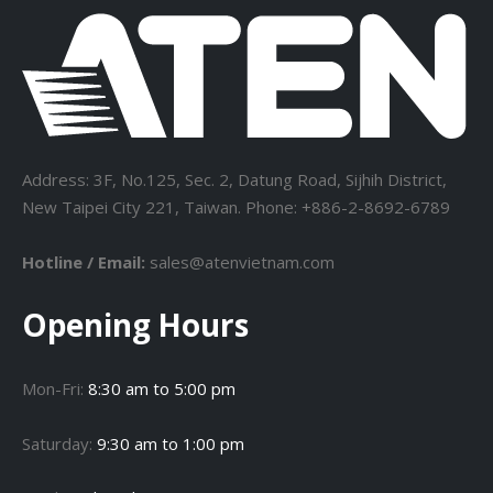
Address: 3F, No.125, Sec. 2, Datung Road, Sijhih District,
New Taipei City 221, Taiwan. Phone: +886-2-8692-6789
Hotline / Email:
sales@atenvietnam.com
Opening Hours
Mon-Fri:
8:30 am to 5:00 pm
Saturday:
9:30 am to 1:00 pm