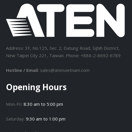
Address: 3F, No.125, Sec. 2, Datung Road, Sijhih District,
New Taipei City 221, Taiwan. Phone: +886-2-8692-6789
Hotline / Email:
sales@atenvietnam.com
Opening Hours
Mon-Fri:
8:30 am to 5:00 pm
Saturday:
9:30 am to 1:00 pm