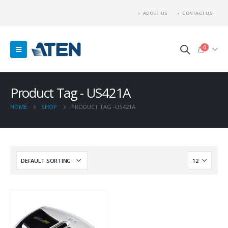
ABOUT US
CONTACT US
0
Product Tag - US421A
HOME
SHOP
PRODUCT TAG -
US421A