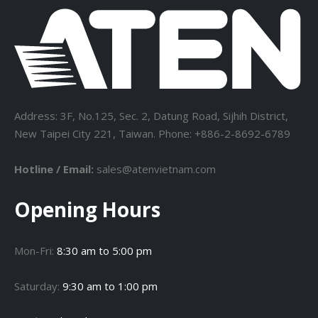
Address: 3F, No.125, Sec. 2, Datung Road, Sijhih District,
New Taipei City 221, Taiwan. Phone: +886-2-8692-6789
Hotline / Email:
sales@atenvietnam.com
Opening Hours
Mon-Fri:
8:30 am to 5:00 pm
Saturday:
9:30 am to 1:00 pm