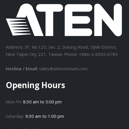
Address: 3F, No.125, Sec. 2, Datung Road, Sijhih District,
New Taipei City 221, Taiwan. Phone: +886-2-8692-6789
Hotline / Email:
sales@atenvietnam.com
Opening Hours
Mon-Fri:
8:30 am to 5:00 pm
Saturday:
9:30 am to 1:00 pm