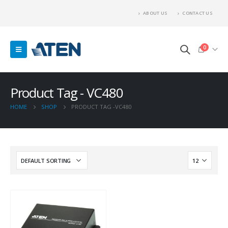
ABOUT US
CONTACT US
0
Product Tag - VC480
HOME
SHOP
PRODUCT TAG -
VC480