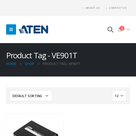
ABOUT US
CONTACT US
0
Product Tag - VE901T
HOME
SHOP
PRODUCT TAG -
VE901T