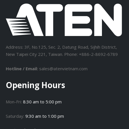
Address: 3F, No.125, Sec. 2, Datung Road, Sijhih District,
New Taipei City 221, Taiwan. Phone: +886-2-8692-6789
Hotline / Email:
sales@atenvietnam.com
Opening Hours
Mon-Fri:
8:30 am to 5:00 pm
Saturday:
9:30 am to 1:00 pm