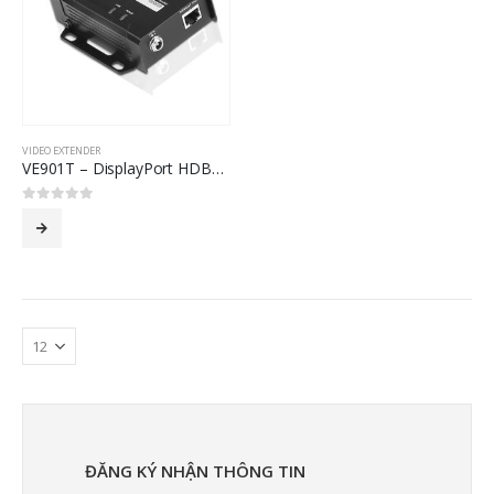
VIDEO EXTENDER
VE901T – DisplayPort HDBaseT-Lite Transmitter (4K@40m; 1080p@70m)
0
out of 5
ĐĂNG KÝ NHẬN THÔNG TIN