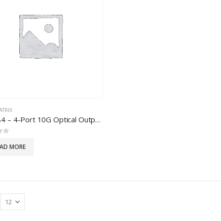
ATRIX
VM8584 – 4-Port 10G Optical Output Board (4K@300m (K1, MM) / 10km (K2, SM))
 5
EAD MORE