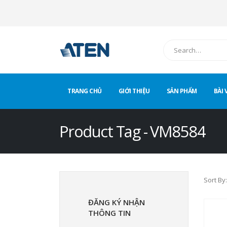
TRANG CHỦ
GIỚI THIỆU
SẢN PHẨM
BÀI 
Product Tag - VM8584
Sort By:
ĐĂNG KÝ NHẬN
THÔNG TIN