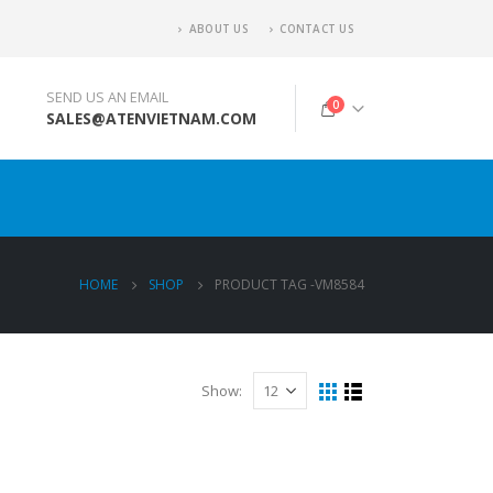
ABOUT US
CONTACT US
SEND US AN EMAIL
0
SALES@ATENVIETNAM.COM
HOME
SHOP
PRODUCT TAG -
VM8584
Show: