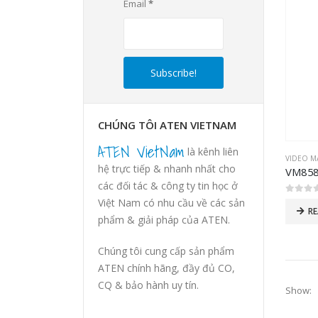
Email
*
CHÚNG TÔI ATEN VIETNAM
ATEN VietNam
là kênh liên
VIDEO M
hệ trực tiếp & nhanh nhất cho
các đối tác & công ty tin học ở
0
out of
Việt Nam có nhu cầu về các sản
R
phẩm & giải pháp của ATEN.
Chúng tôi cung cấp sản phẩm
ATEN chính hãng, đầy đủ CO,
CQ & bảo hành uy tín.
Show: