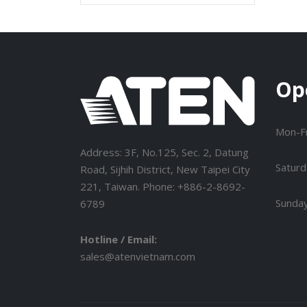
Op
Mon-Fr
Address: 3F, No.125, Sec. 2, Datung
Saturd
Road, Sijhih District, New Taipei City
221, Taiwan. Phone: +886-2-8692-
Sunda
6789
Hotline / Email:
sales@atenvietnam.com