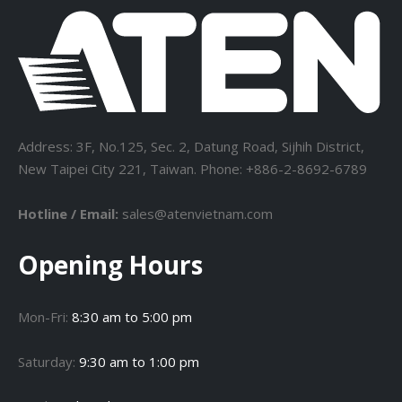
Address: 3F, No.125, Sec. 2, Datung Road, Sijhih District,
New Taipei City 221, Taiwan. Phone: +886-2-8692-6789
Hotline / Email:
sales@atenvietnam.com
Opening Hours
Mon-Fri:
8:30 am to 5:00 pm
Saturday:
9:30 am to 1:00 pm