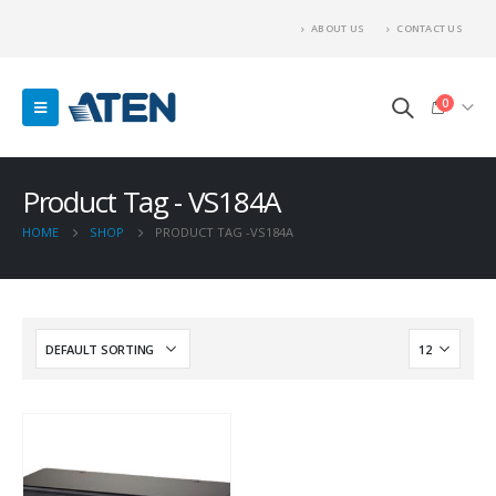
ABOUT US
CONTACT US
0
Product Tag - VS184A
HOME
SHOP
PRODUCT TAG -
VS184A