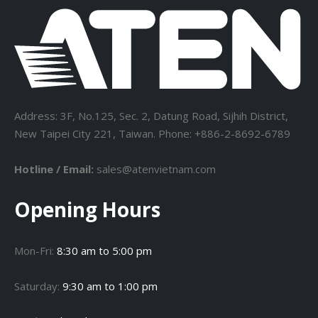
Address: 3F, No.125, Sec. 2, Datung Road, Sijhih District,
New Taipei City 221, Taiwan. Phone: +886-2-8692-6789
Hotline / Email:
sales@atenvietnam.com
Opening Hours
Mon-Fri:
8:30 am to 5:00 pm
Saturday:
9:30 am to 1:00 pm