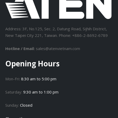
Address: 3F, No.125, Sec. 2, Datung Road, Sijhih District,
New Taipei City 221, Taiwan. Phone: +886-2-8692-6789
Hotline / Email:
sales@atenvietnam.com
Opening Hours
Mon-Fri:
8:30 am to 5:00 pm
Saturday:
9:30 am to 1:00 pm
Sunday:
Closed