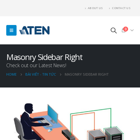
ABOUT US
CONTACT US
0
Masonry Sidebar Right
Check out our Latest News!
HOME
BÀI VIẾT - TIN TỨC
MASONRY SIDEBAR RIGHT